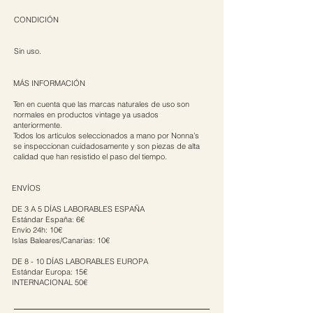
CONDICIÓN
Sin uso.
MÁS INFORMACIÓN
Ten en cuenta que las marcas naturales de uso son
normales en productos vintage ya usados
anteriormente.
Todos los artículos seleccionados a mano por Nonna’s
se inspeccionan cuidadosamente y son piezas de alta
calidad que han resistido el paso del tiempo.
ENVÍOS
DE 3 A 5 DÍAS LABORABLES ESPAÑA
Estándar España: 6€
Envío 24h: 10€
Islas Baleares/Canarias: 10€
DE 8 - 10 DÍAS LABORABLES EUROPA
Estándar Europa: 15€
INTERNACIONAL 50€