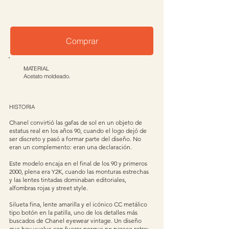
Comprar
MATERIAL
Acetato moldeado.
HISTORIA
Chanel convirtió las gafas de sol en un objeto de
estatus real en los años 90, cuando el logo dejó de
ser discreto y pasó a formar parte del diseño. No
eran un complemento: eran una declaración.
Este modelo encaja en el final de los 90 y primeros
2000, plena era Y2K, cuando las monturas estrechas
y las lentes tintadas dominaban editoriales,
alfombras rojas y street style.
Silueta fina, lente amarilla y el icónico CC metálico
tipo botón en la patilla, uno de los detalles más
buscados de Chanel eyewear vintage. Un diseño
que hoy vuelve con fuerza porque no parece retro: