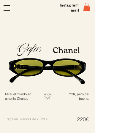
Instagram
mail
Gafas
Chanel
Mirar el mundo en
Y2K, pero del
amarillo Chanel.
bueno.
220€
Paga
en
3 cuotas de 73,33 €