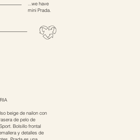
...we have
mini Prada.
RIA
lso beige de nailon con
trasera de pelo de
port. Bolsillo frontal
emallera y detalles de
tes. Prada es una