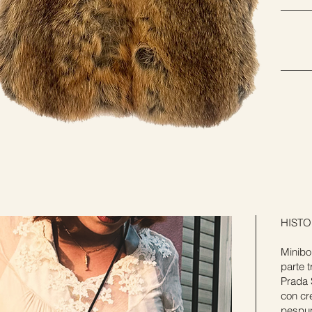
HISTO
Minibo
parte 
Prada S
con cr
pespun