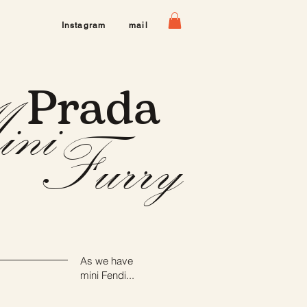
Instagram
mail
Prada
ni
Furry
As we have
mini Fendi...