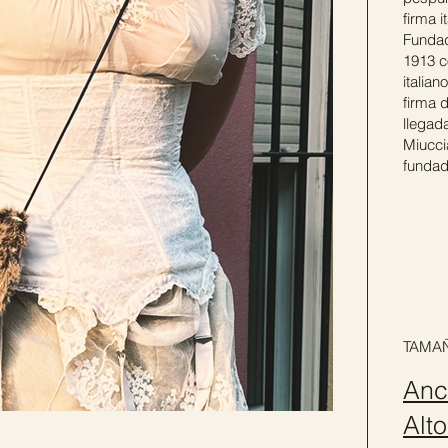
firma 
Fundad
1913 c
italia
firma d
llegad
Miucci
fundad
TAMA
Anc
Alt