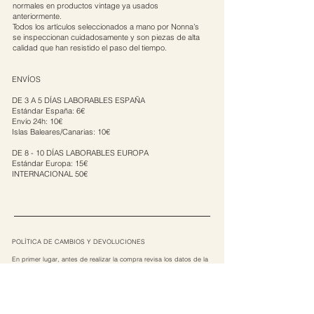
normales en productos vintage ya usados
anteriormente.
Todos los artículos seleccionados a mano por Nonna’s
se inspeccionan cuidadosamente y son piezas de alta
calidad que han resistido el paso del tiempo.
ENVÍOS
DE 3 A 5 DÍAS LABORABLES ESPAÑA
Estándar España: 6€
Envío 24h: 10€
Islas Baleares/Canarias: 10€
DE 8 - 10 DÍAS LABORABLES EUROPA
Estándar Europa: 15€
INTERNACIONAL 50€
POLÍTICA DE CAMBIOS Y DEVOLUCIONES
En primer lugar, antes de realizar la compra revisa los datos de la
prenda que vas a comprar. Medidas, tallas, fotos, etc.
Intentamos reflejar fielmente las características de la prenda, pero
si aun así sigues teniendo dudas sobre ella escríbenos a nuestra
cuenta de instagram @nonnas_vintage o a nuestro mail
nonnas.nonnas@gmail.com
Si quisieses devolver un artículo habría que hacerlo dentro de los