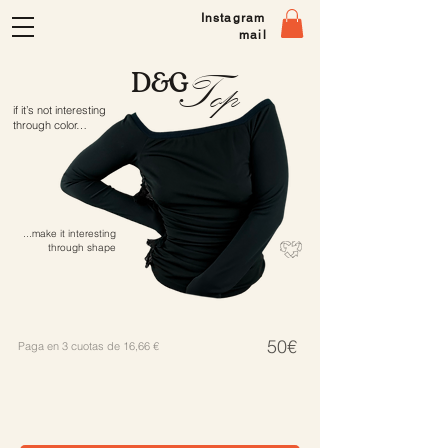
Instagram
mail
D&G
Top
if it’s not interesting
through color…
...make it interesting
through shape
50€
Paga
en
3 cuotas de 16,66 €