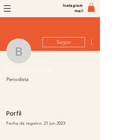
Instagram
mail
Más acciones
Seguir
Beatriz García
Escritor
Beatriz García
Periodista
Perfil
Fecha de registro: 21 jun 2023